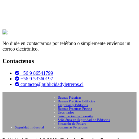
No dude en contactarnos por teléfono o simplemente envíenos un
correo electrónico.
Contactenos
+56 9 86541799
+56 9 53360197
contacto@publicidadyletreros.cl
Buenas Prácticas
Buenas Practicas Edificios
Empresas y Edificios
Buenas Practicas Piscina
Usos varios
Señalización de Transito
Señalética en Seguridad de Edificios
Situación de Peligro
Seguridad Industrial
Sustancias Peligrosas