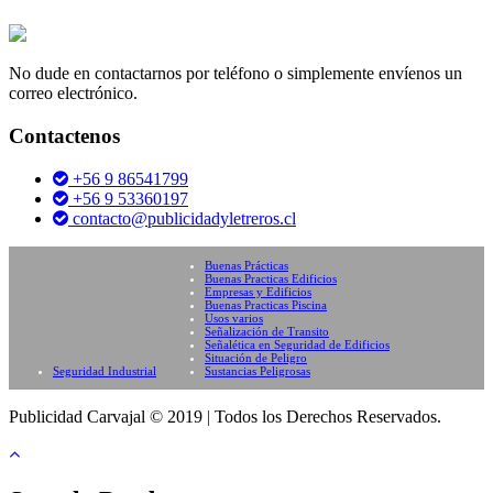
No dude en contactarnos por teléfono o simplemente envíenos un
correo electrónico.
Contactenos
+56 9 86541799
+56 9 53360197
contacto@publicidadyletreros.cl
Buenas Prácticas
Buenas Practicas Edificios
Empresas y Edificios
Buenas Practicas Piscina
Usos varios
Señalización de Transito
Señalética en Seguridad de Edificios
Situación de Peligro
Seguridad Industrial
Sustancias Peligrosas
Publicidad Carvajal © 2019
|
Todos los Derechos Reservados.