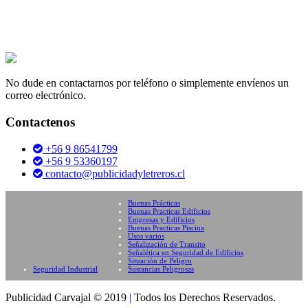
No dude en contactarnos por teléfono o simplemente envíenos un
correo electrónico.
Contactenos
+56 9 86541799
+56 9 53360197
contacto@publicidadyletreros.cl
Buenas Prácticas
Buenas Practicas Edificios
Empresas y Edificios
Buenas Practicas Piscina
Usos varios
Señalización de Transito
Señalética en Seguridad de Edificios
Situación de Peligro
Seguridad Industrial
Sustancias Peligrosas
Publicidad Carvajal © 2019
|
Todos los Derechos Reservados.