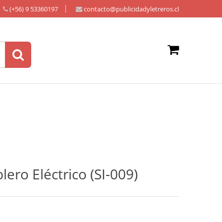
(+56) 9 53360197
contacto@publicidadyletreros.cl
lero Eléctrico (SI-009)