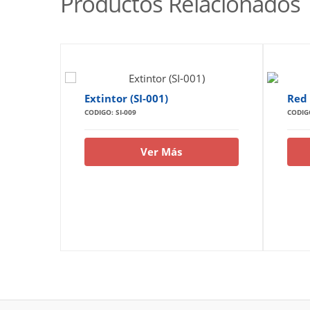
Productos Relacionados
Extintor (SI-001)
Red 
CODIGO: SI-009
CODIGO
Ver Más