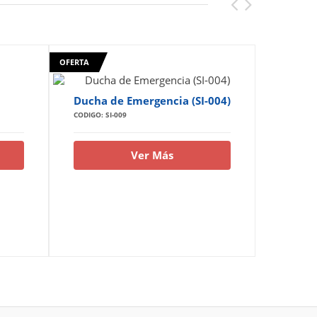
OFERTA
Ducha de Emergencia (SI-004)
Lava oj
CODIGO: SI-009
CODIGO: S
Ver Más