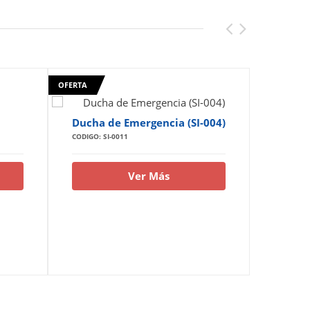
OFERTA
Ducha de Emergencia (SI-004)
Lava oj
CODIGO: SI-0011
CODIGO: S
Ver Más