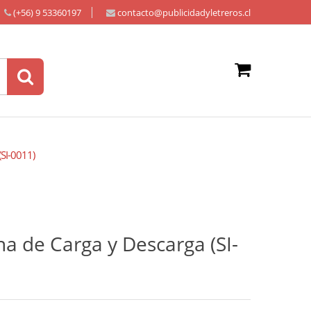
(+56) 9 53360197
contacto@publicidadyletreros.cl
(SI-0011)
na de Carga y Descarga (SI-